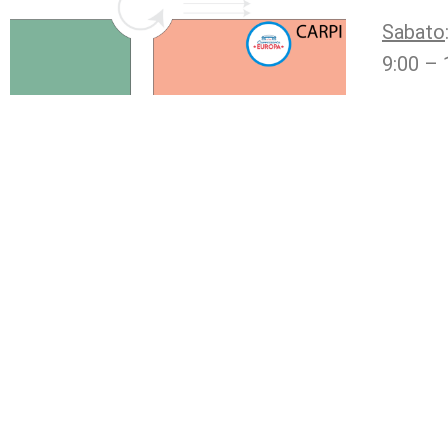
Sabato
9:00 – 
DAL 196
PER LA V