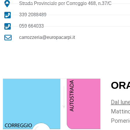
Strada Provinciale per Correggio 468, n.37/C
339 2088489
059 664033
carrozzeria@europacarpi.it
OR
Dal lun
Mattin
Pomeri