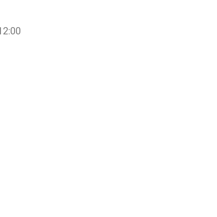
:
12:00
8 IL NOSTRO IMPEGNO
OSTRA SODDISFAZIONE